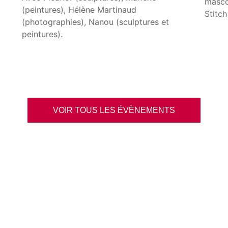
masco
(peintures), Hélène Martinaud
Stitch
(photographies), Nanou (sculptures et
peintures).
VOIR TOUS LES ÉVÈNEMENTS
Quoi Faire ?