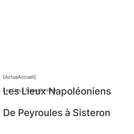
Meublés et gîtes
[ActusAccueil]
Les Lieux Napoléoniens
Les Lieux Napoléoniens
De Peyroules à Sisteron