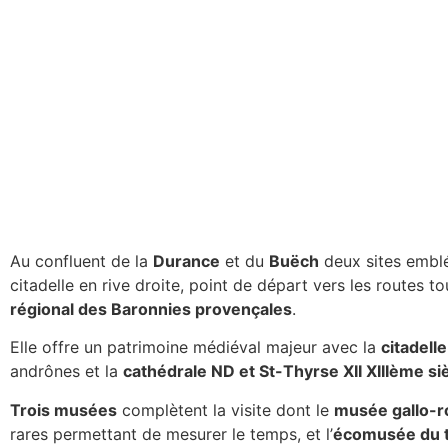
Au confluent de la
Durance
et du
Buëch
deux sites emblém
citadelle en rive droite, point de départ vers les routes
régional des Baronnies provençales
.
Elle offre un patrimoine médiéval majeur avec la
citadell
andrônes et la
cathédrale ND et St-Thyrse XII XIIIème si
Trois musées
complètent la visite dont le
musée gallo-
rares permettant de mesurer le temps, et l’
écomusée du t