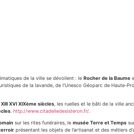
atiques de la ville se dévoilent : le
Rocher de la Baume
e
 touristiques de la lavande, de l’Unesco Géoparc de Haute-P
e XIII XVI XIXème siècles
, les ruelles et le bâti de la ville 
ècles
.
http://www.citadelledesisteron.fr/
.
romain
sur les rites funéraires, le
musée Terre et Temps
sur
erroir
présentant les objets de l’artisanat et des métiers d’a