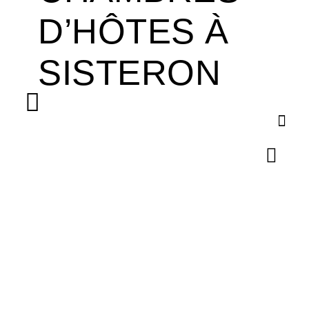
Aller
D’HÔTES À
au
contenu
SISTERON