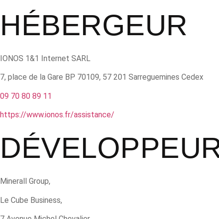
Aller
HÉBERGEUR
au
contenu
IONOS 1&1 Internet SARL
7, place de la Gare BP 70109, 57 201 Sarreguemines Cedex
09 70 80 89 11
https://www.ionos.fr/assistance/
DÉVELOPPEU
Minerall Group,
Le Cube Business,
7 Avenue Michel Chevalier,