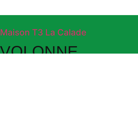
Maison T3 La Calade
VOLONNE
Petite maison de Haute Provence toute en pierres
apparentes, dans le calme à 1km 200 du village avec
grand jardin privatif. 4 Personnes - 2 Chambres - 2 Lits
Gîte Les Oisillons
VOLONNE
Appartement de caractère et très soigné, dans la