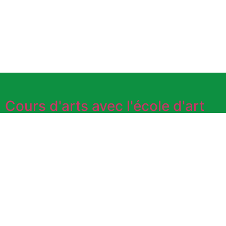
Cours d'arts avec l'école d'art
IDBL
DIGNE-LES-
BAINS
Toute l'année. Tous les jours sauf les 1er