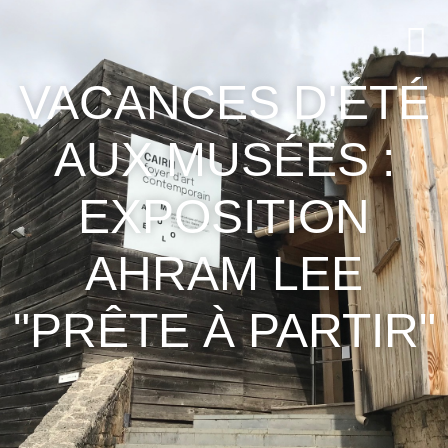
VACANCES D'ÉTÉ
AUX MUSÉES :
EXPOSITION
AHRAM LEE
"PRÊTE À PARTIR"