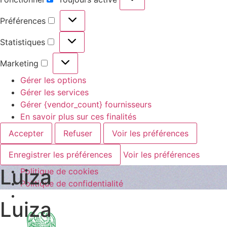
Fonctionnel
Préférences
Préférences
Statistiques
Statistiques
Marketing
Marketing
Gérer les options
Gérer les services
Gérer {vendor_count} fournisseurs
En savoir plus sur ces finalités
Accepter
Refuser
Voir les préférences
Enregistrer les préférences
Voir les préférences
Luiza
Politique de cookies
Politique de confidentialité
Luiza
Aller
au