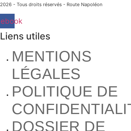
2026 - Tous droits réservés - Route Napoléon
cebook
Liens utiles
MENTIONS
LÉGALES
POLITIQUE DE
CONFIDENTIALI
DOSSIER DE