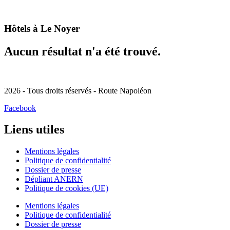
Aller
au
contenu
Hôtels à
Le Noyer
Aucun résultat n'a été trouvé.
2026 - Tous droits réservés - Route Napoléon
Facebook
Liens utiles
Mentions légales
Politique de confidentialité
Dossier de presse
Dépliant ANERN
Politique de cookies (UE)
Mentions légales
Politique de confidentialité
Dossier de presse