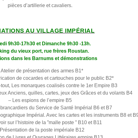
pièces d’artillerie et cavaliers.
MATIONS AU VILLAGE IMPÉRIAL
di 9h30-17h30 et Dimanche 9h30 -13h.
king du vieux port, rue frères Roustan.
ions dans les Barnums et démonstrations
 Atelier de présentation des armes B1*
brication de cocardes et cartouches pour le public B2*
out, Les monarques coalisés contre le 1er Empire B3
ux Anciens, quilles, cartes, jeux des Grâces et du volants B4
– Les espions de l’empire B5
brancardiers du Service de Santé Impérial B6 et B7
ographique Impérial. Avec les cartes et les instruments B8 et B
oir sur l’histoire de la ”malle poste ” B10 et B11
 Présentation de la poste impériale B12
on de Livres et Ouvrages Littéraires empire B13