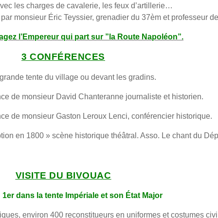
ec les charges de cavalerie, les feux d’artillerie…
par monsieur Éric Teyssier, grenadier du 37èm et professeur de
agez l’Empereur qui part sur ”la Route Napoléon”.
3 CONFÉRENCES
grande tente du village ou devant les gradins.
e de monsieur David Chanteranne journaliste et historien.
e de monsieur Gaston Leroux Lenci, conférencier historique.
tion en 1800 » scène historique théâtral. Asso. Le chant du Dép
VISITE DU BIVOUAC
1er dans la tente Impériale et son État Major
iques, environ 400 reconstitueurs en uniformes et costumes civil