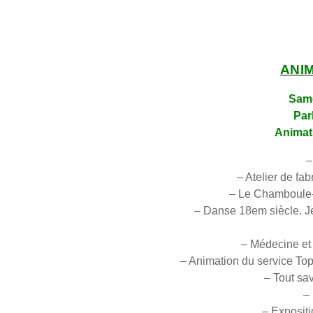
ANI
Same
Par
Animat
–
– Atelier de fa
– Le Chamboule-t
– Danse 18em siècle. Je
– Médecine et 
– Animation du service Top
– Tout sav
–
– Expositi