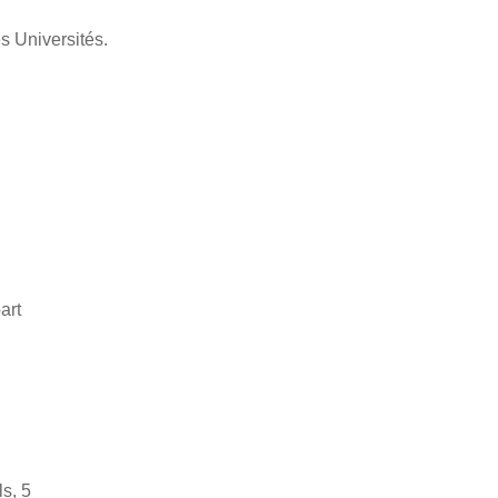
s Universités.
art
s, 5