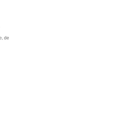
8
e, de