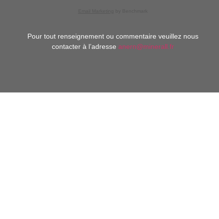
Email Marketing
by Benchmark
Pour tout renseignement ou commentaire veuillez nous
contacter à l’adresse
anern@minerall.fr